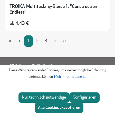
TROIKA Multitasking-Bleistift "Construction
Endless"
ab
4,43 €
Seite
Seite
Seite
1
2
3
GT-Präsente Thöle GmbH
Diese Website verwendet Cookies, um eine bestmögliche Erfahrung
Görlitzer Straße 16
bieten zu können.
Mehr Informationen ...
33758 Schloß Holte
Deutschland
+49 (0)5207 3104
Nur technisch notwendige
Konfigurieren
Beratung
info@gt-praesente.de
Alle Cookies akzeptieren