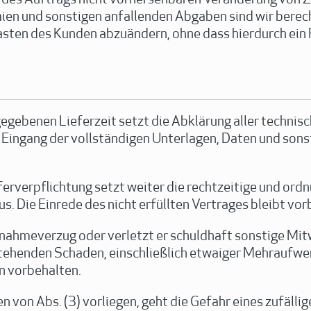
ung des Auftrags nicht vorhersehbaren Veränderung von 
en und sonstigen anfallenden Abgaben sind wir berech
sten des Kunden abzuändern, ohne dass hierdurch ein R
gegebenen Lieferzeit setzt die Abklärung aller technis
b Eingang der vollständigen Unterlagen, Daten und son
ferverpflichtung setzt weiter die rechtzeitige und or
s. Die Einrede des nicht erfüllten Vertrages bleibt vor
nahmeverzug oder verletzt er schuldhaft sonstige Mitw
stehenden Schaden, einschließlich etwaiger Mehraufwe
n vorbehalten.
 von Abs. (3) vorliegen, geht die Gefahr eines zufällig