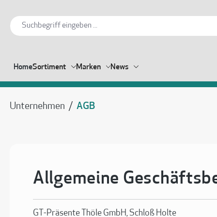
springen
Zur Hauptnavigation springen
Home
Sortiment
Marken
News
Unternehmen
/
AGB
Allgemeine Geschäftsb
GT-Präsente Thöle GmbH, Schloß Holte