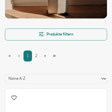
Produkte filtern
Seite
Seite
1
2