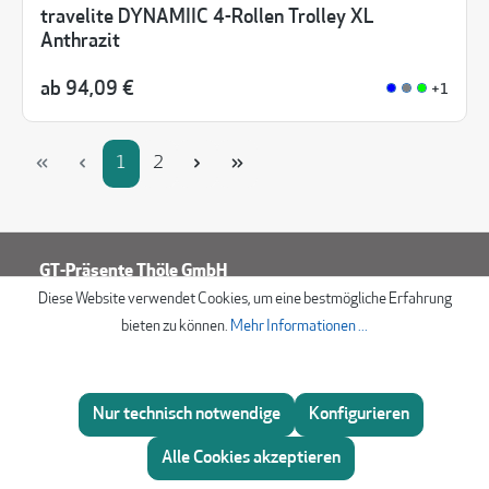
travelite DYNAMIIC 4-Rollen Trolley XL
Anthrazit
ab
94,09 €
+1
Seite
Seite
1
2
GT-Präsente Thöle GmbH
Diese Website verwendet Cookies, um eine bestmögliche Erfahrung
Görlitzer Straße 16
bieten zu können.
Mehr Informationen ...
33758 Schloß Holte
Deutschland
+49 (0)5207 3104
Nur technisch notwendige
Konfigurieren
info@gt-praesente.de
Beratung
Alle Cookies akzeptieren