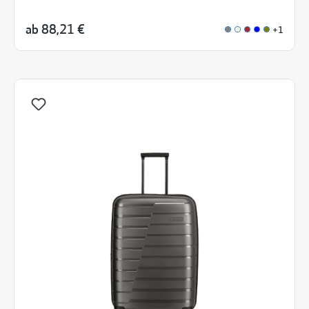
ab
88,21 €
+1