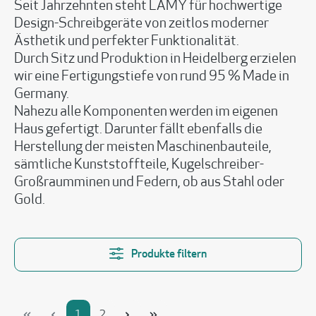
Seit Jahrzehnten steht LAMY für hochwertige
Design-Schreibgeräte von zeitlos moderner
Ästhetik und perfekter Funktionalität.
Durch Sitz und Produktion in Heidelberg erzielen
wir eine Fertigungstiefe von rund 95 % Made in
Germany.
Nahezu alle Komponenten werden im eigenen
Haus gefertigt. Darunter fällt ebenfalls die
Herstellung der meisten Maschinenbauteile,
sämtliche Kunststoffteile, Kugelschreiber-
Großraumminen und Federn, ob aus Stahl oder
Gold.
Produkte filtern
Seite
Seite
1
2